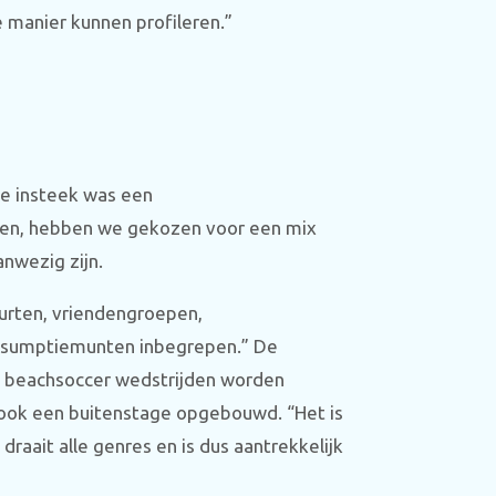
e manier kunnen profileren.”
te insteek was een
ten, hebben we gekozen voor een mix
anwezig zijn.
uurten, vriendengroepen,
onsumptiemunten inbegrepen.” De
e beachsoccer wedstrijden worden
 ook een buitenstage opgebouwd. “Het is
raait alle genres en is dus aantrekkelijk