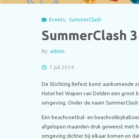
Events
,
SummerClash
SummerClash 3
By
admin
7 juli 2014
De Stichting Refest komt aankomende zo
Hotel het Wapen van Delden een groot b
omgeving. Onder de naam SummerClash m
Een beachvoetbal- en beachvolleybaltoer
afgelopen maanden druk geweest met het 
omgeving dichter bij elkaar komen en d