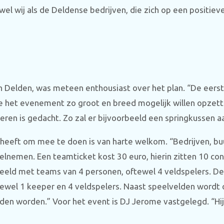
el wij als de Deldense bedrijven, die zich op een positiev
 Delden, was meteen enthousiast over het plan. “De eers
 het evenement zo groot en breed mogelijk willen opzet
eren is gedacht. Zo zal er bijvoorbeeld een springkussen a
 heeft om mee te doen is van harte welkom. “Bedrijven, b
lnemen. Een teamticket kost 30 euro, hierin zitten 10 c
eeld met teams van 4 personen, oftewel 4 veldspelers. D
ewel 1 keeper en 4 veldspelers. Naast speelvelden wordt
den worden.” Voor het event is DJ Jerome vastgelegd. “Hij d