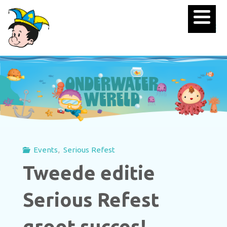
Events
,
Serious Refest
Tweede editie
Serious Refest
groot succes!