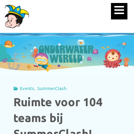
Events
,
SummerClash
Ruimte voor 104
teams bij
SummerClash!