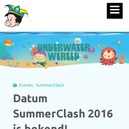
Events
,
SummerClash
Datum
SummerClash 2016
is bekend!